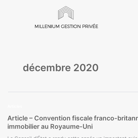
Aller
au
contenu
décembre 2020
Articles
Article – Convention fiscale franco-britann
immobilier au Royaume-Uni