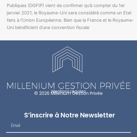
Publiques (DGFIP) vient de confirmer qu’à compter du 1er
janvier 2021, le Royaume-Uni sera considéré comme un Etat
tiers à l’Union Européenne. Bien que la France et le Royaume-
Uni bénéficient d’une convention fiscale
Mentions Légales
© 2026 Millenium Gestion Privée
S’inscrire à Notre Newsletter
Email