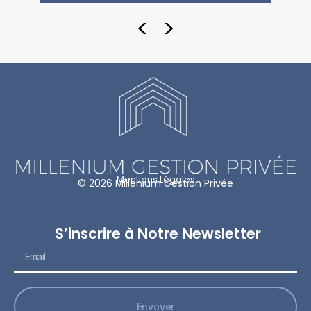
<
>
Mentions Légales
© 2026 Millenium Gestion Privée
S’inscrire à Notre Newsletter
Email
Envoyer